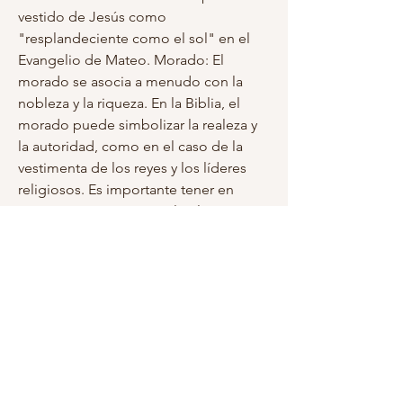
vestido de Jesús como 
"resplandeciente como el sol" en el 
Evangelio de Mateo. Morado: El 
morado se asocia a menudo con la 
nobleza y la riqueza. En la Biblia, el 
morado puede simbolizar la realeza y 
la autoridad, como en el caso de la 
vestimenta de los reyes y los líderes 
religiosos. Es importante tener en 
cuenta que estos son solo algunos 
ejemplos de cómo se utilizan los 
colores en la Biblia y que los colores 
pueden tener diferentes significados 
en diferentes contextos y pasajes 
bíblicos. Además, es importante tener 
en cuenta que el simbolismo de los 
colores puede variar según la 
traducción y la interpretación de la 